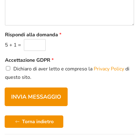
s
m
s
a
a
z
g
i
g
o
i
Rispondi alla domanda
*
n
o
i
5
+
1
=
*
*
Accettazione GDPR
*
Dichiaro di aver letto e compreso la
Privacy Policy
di
questo sito.
INVIA MESSAGGIO
Torna indietro