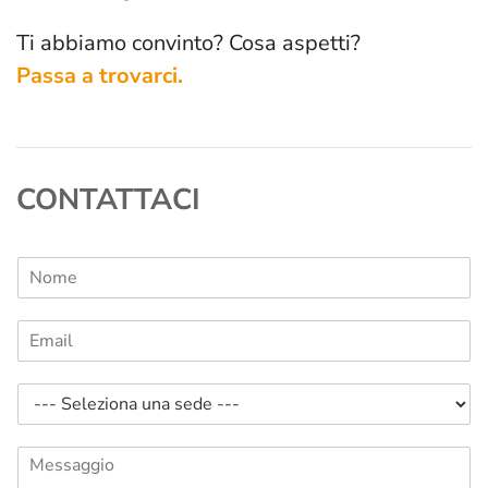
Ti abbiamo convinto? Cosa aspetti?
Passa a trovarci.
CONTATTACI
N
o
m
E
e
m
*
a
I
i
n
l
f
*
M
o
e
r