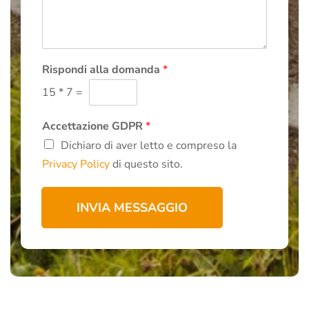
s
m
s
a
a
z
g
i
g
o
i
Rispondi alla domanda
*
n
o
i
15
*
7
=
*
*
Accettazione GDPR
*
Dichiaro di aver letto e compreso la
Privacy Policy
di questo sito.
INVIA MESSAGGIO