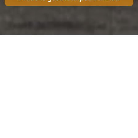
Controlliamo la documentazione
dell’intestatario (impresa o
privato), i poteri di firma, la visura
e, se serve, rilasciamo il permesso
provvisorio di circolazione. Una
volta emesso, consegniamo il DU
aggiornato e le istruzioni operative