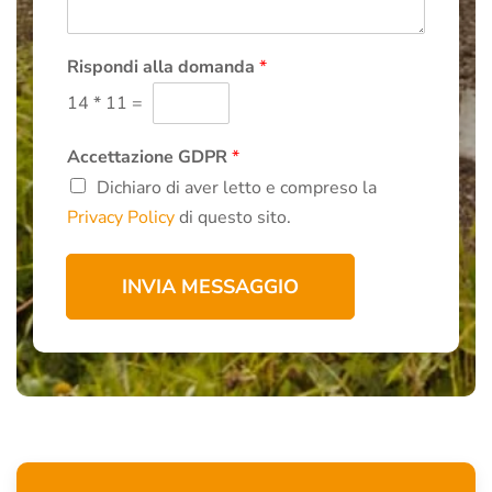
a
z
g
i
g
o
i
Rispondi alla domanda
*
n
o
i
14
*
11
=
*
*
Accettazione GDPR
*
Dichiaro di aver letto e compreso la
Privacy Policy
di questo sito.
INVIA MESSAGGIO